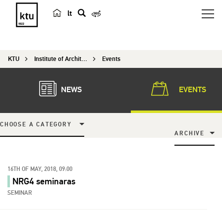
lt
s
e
a
KTU
Institute of Architecture and Construction
Events
r
c
h
NEWS
EVENTS
CHOOSE A CATEGORY
ARCHIVE
16TH OF MAY, 2018, 09:00
NRG4 seminaras
SEMINAR